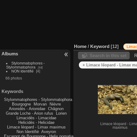
Home
/
Keyword
12
Limac
Albums
Search in this set
R
Stylommatophores -
+ Limace léopard - Limax m
Stylommatophora
64
NON Identifié
4
66 photos
Keywords
Stylommatophores - Stylommatophora
Bourgogne
Morvan
Nièvre
Arionidés - Arionidae
Châgnon
Grande Loche - Arion rufus
Lorien
Limacidés - Limacidae
Helicidés - Helicidae
Limace léopard - Lim
Limace léopard - Limax maximus
maximus
Non Identifié
Aveyron
Escargot de Bourgogne - Helix pomatia