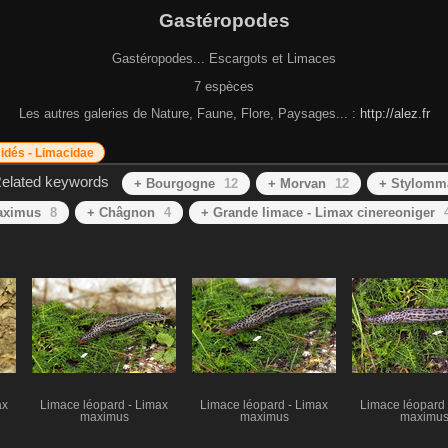
Gastéropodes
Gastéropodes... Escargots et Limaces
7 espèces
Les autres galeries de Nature, Faune, Flore, Paysages... :
http://alez.fr
idés - Limacidae
elated keywords
+ Bourgogne
12
+ Morvan
12
+ Stylomm
aximus
8
+ Châgnon
4
+ Grande limace - Limax cinereoniger
ax
Limace léopard - Limax
Limace léopard - Limax
Limace léopard 
maximus
maximus
maximu