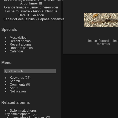
À confirmer !!!
Grande limace - Limax cinereoniger
Loche roussâtre - Arion subfuscus
Hérault
Salagou
Escargot des jardins - Cepaea hortensis
Specials
Most visited
Recent photos
Limace léopard - Lim
maximus
Recent albums
Random photos
Calendar
Menu
Keywords
(27)
Search
Comments
(0)
About
Notification
Related albums
Stylommatophores -
Stylommatophora
2
Limacidés - Limacidae
2