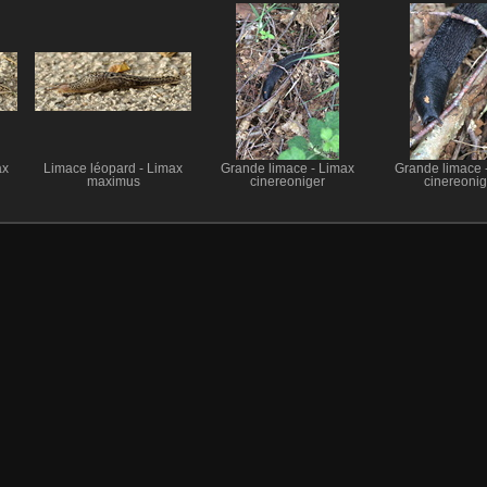
ax
Limace léopard - Limax
Grande limace - Limax
Grande limace 
maximus
cinereoniger
cinereonig