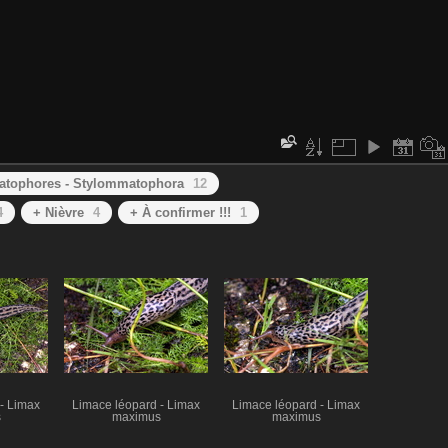
atophores - Stylommatophora
12
4
+ Nièvre
4
+ À confirmer !!!
1
- Limax
Limace léopard - Limax
Limace léopard - Limax
s
maximus
maximus