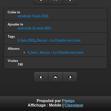
Créée le
vendredi 4 juin 2021
Ajoutée le
mercredi 11 août 2021
Tags
4 Juin 2021
,
Decize - La Charité-sur-Loire
Albums
4 Juin : Decize - La Charité-sur-Loire
Visites
740
Propulsé par
Piwigo
Affichage :
Mobile
|
Classique