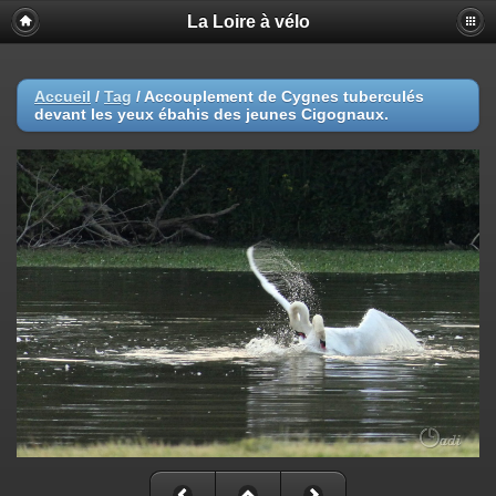
La Loire à vélo
Accueil
/
Tag
/
Accouplement de Cygnes tuberculés
devant les yeux ébahis des jeunes Cigognaux.