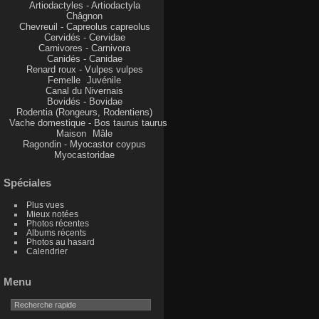
Artiodactyles - Artiodactyla
Châgnon
Chevreuil - Capreolus capreolus
Cervidés - Cervidae
Carnivores - Carnivora
Canidés - Canidae
Renard roux - Vulpes vulpes
Femelle
Juvénile
Canal du Nivernais
Bovidés - Bovidae
Rodentia (Rongeurs, Rodentiens)
Vache domestique - Bos taurus taurus
Maison
Mâle
Ragondin - Myocastor coypus
Myocastoridae
Spéciales
Plus vues
Mieux notées
Photos récentes
Albums récents
Photos au hasard
Calendrier
Menu