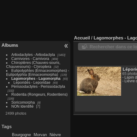
Accueil
/
Lagomorphes - Lag
Albums
Rechercher dans ce lo
Artiodactyles - Artiodactyla
1463
Carnivores - Carnivora
484
Chiroptères (Chauves-souris,
Chauvesouris) - Chiroptera
32
Lépori
Eulipotyphles (Érinaceomorphes) -
65 photo
Eulipotyphla (Erinaceomorpha)
139
- Lapin 
Lagomorphes - Lagomorpha
65
- Lièvre
Léporidés - Leporidae
65
Périssodactyles - Perissodactyla
102
Rodentia (Rongeurs, Rodentiens)
199
Soricomorpha
8
NON Identifié
7
2499 photos
Tags
Bourgogne
Morvan
Nièvre