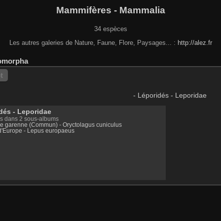
Mammifères - Mammalia
34 espèces
Les autres galeries de Nature, Faune, Flore, Paysages... :
http://alez.fr
omorpha
t
- Léporidés - Leporidae
dés - Leporidae
s dans 2 sous-albums
de garenne (Commun) - Oryctolagus cuniculus
 d'Europe - Lepus europaeus